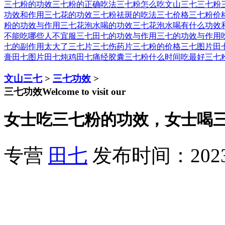
三七粉的功效
三七粉的正确吃法
三七粉怎么吃
文山三七
三七粉
功效和作用
三七花的功效
三七粉祛斑的吃法
三七价格
三七粉价
粉的功效与作用
三七花泡水喝的功效
三七花泡水喝有什么功效
不能吃
哪些人不宜服三七
田七的功效与作用
三七的功效与作用
七的副作用太大了
三七片
三七伤药片
三七粉的价格
三七图片
田
膏
田七图片
田七炖鸡
田七痛经胶囊
三七粉什么时间吃最好
三七
文山三七
>
三七功效
>
三七功效
Welcome to visit our
女士吃三七粉的功效，女士喝
专营
田七
发布时间：2023-1