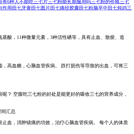
粉有6种人不能吃
三七片
三七粉能长期服用吗
三七粉的价格
三七
与作用
田七牙膏
田七图片
田七痛经胶囊
田七粉
脑卒中
田七炖鸡
三
氨基酸，11种微量元素，3种活性硒等，具有止血、散瘀、造
脂，高血糖，心脑血管疾病。 跌打损伤等导致的出血，可将三
粉呢？ 空腹吃三七粉的好处是能更好的吸收三七的营养成分，
瘀止血，消肿镇痛的功效，治疗心脑血管疾病。 每个人的体质