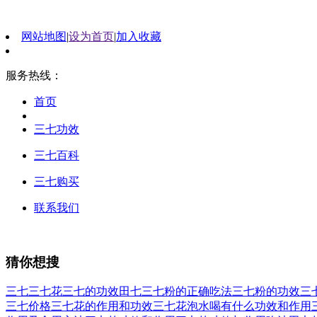
网站地图
|
设为首页
|
加入收藏
服务热线：
首页
三七功效
三七百科
三七购买
联系我们
猜你想搜
三七
三七花
三七的功效
田七
三七粉的正确吃法
三七粉的功效
三
三七价格
三七花的作用和功效
三七花泡水喝有什么功效和作用