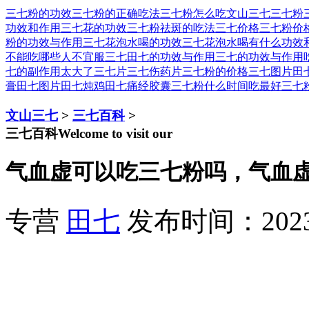
三七粉的功效
三七粉的正确吃法
三七粉怎么吃
文山三七
三七粉
功效和作用
三七花的功效
三七粉祛斑的吃法
三七价格
三七粉价
粉的功效与作用
三七花泡水喝的功效
三七花泡水喝有什么功效
不能吃
哪些人不宜服三七
田七的功效与作用
三七的功效与作用
七的副作用太大了
三七片
三七伤药片
三七粉的价格
三七图片
田
膏
田七图片
田七炖鸡
田七痛经胶囊
三七粉什么时间吃最好
三七
文山三七
>
三七百科
>
三七百科
Welcome to visit our
气血虚可以吃三七粉吗，气血
专营
田七
发布时间：2023-1