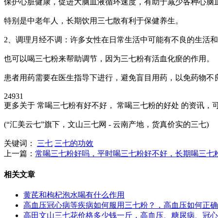
保护心脏健康，促进大脑血液循环速度，有助于减少各种心脑
特别是中老年人，长期饮用三七散有利于保健养生。
2、调理月经不调：许多女性在日常生活中可能有不良的生活
也可以喝三七粉来帮助调节，因为三七粉有活血化瘀的作用。
患者用药需要在医生指导下进行，避免盲目用药，以免药物不
24931
更多关于 常喝三七粉有好不好， 常喝三七粉的好处 的资讯，可
(“汇美云七”旗下，文山三七网 - 云南产地，货真价实的三七)
关键词：
三七
三七的功效
上一篇：
常喝三七粉好吗，平时喝三七粉好不好，长期喝三七
相关文章
黄芪和枸杞泡水喝有什么作用
高血压冠心病等疾病如何服用三七粉？，高血压如何正确
高田文山三七花价格多少钱一斤，高血压、糖尿病、冠心