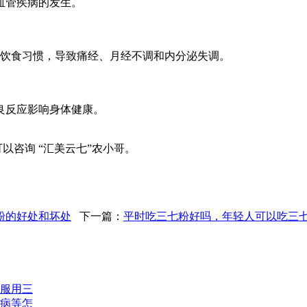
血管疾病的发生。
和饮食习惯，导致痛经、月经不调和内分泌失调。
良反应影响身体健康。
以咨询 “汇美云七”农小哥。
粉的好处和坏处
下一篇：
平时吃三七粉好吗，年轻人可以吃三
服用三
病等怎