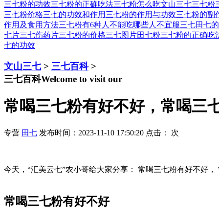
三七粉的功效
三七粉的正确吃法
三七粉怎么吃
文山三七
三七粉
三七粉价格
三七的功效和作用
三七粉的作用与功效
三七粉的副
作用及食用方法
三七粉有6种人不能吃
哪些人不宜服三七
田七的
七片
三七伤药片
三七粉的价格
三七图片
田七粉
三七粉的正确吃
七的功效
文山三七
>
三七百科
>
三七百科
Welcome to visit our
常喝三七粉有好不好，常喝三
专营
田七
发布时间：2023-11-10 17:50:20 点击：
次
今天，“汇美云七”农小哥给大家分享： 常喝三七粉有好不好，
常喝三七粉有好不好