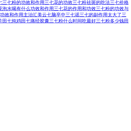
七
三七粉的功效和作用
三七花的功效
三七粉祛斑的吃法
三七价格
花泡水喝有什么功效和作用
三七花的作用和功效
三七粉的功效与
功效和作用主治
汇美云七
脑卒中
三七谣
三七的副作用太大了
三
片
田七炖鸡
田七痛经胶囊
三七粉什么时间吃最好
三七粉多少钱
田