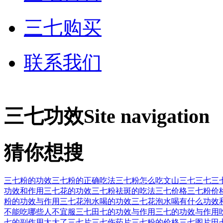
三七购买
联系我们
三七功效
Site navigation
猜你想搜
三七粉的功效
三七粉的正确吃法
三七粉怎么吃
文山三七
三七
三
功效和作用
三七花的功效
三七粉祛斑的吃法
三七价格
三七粉价
粉的功效与作用
三七花泡水喝的功效
三七花泡水喝有什么功效
不能吃
哪些人不宜服三七
田七的功效与作用
三七的功效与作用
七的副作用太大了
三七片
三七伤药片
三七粉的价格
三七图片
田