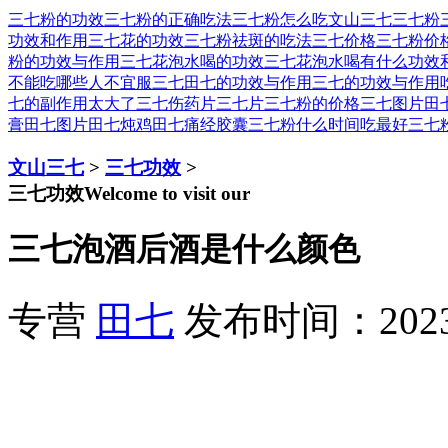
三七粉的功效
三七粉的正确吃法
三七粉怎么吃
文山三七
三七粉
功效和作用
三七花的功效
三七粉祛斑的吃法
三七价格
三七粉价
粉的功效与作用
三七花泡水喝的功效
三七花泡水喝有什么功效
不能吃
哪些人不宜服三七
田七的功效与作用
三七的功效与作用
七的副作用太大了
三七伤药片
三七片
三七粉的价格
三七图片
田
膏
田七图片
田七炖鸡
田七痛经胶囊
三七粉什么时间吃最好
三七
文山三七
>
三七功效
>
三七功效
Welcome to visit our
三七泡酒后酒是什么颜色
专营
田七
发布时间：2023-1